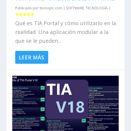
Publicado por
tecnoplc.com
|
SOFTWARE
,
TECNOLOGÍA
|
Qué es TIA Portal y cómo utilizarlo en la
realidad. Una aplicación modular a la
que se le pueden...
LEER MÁS