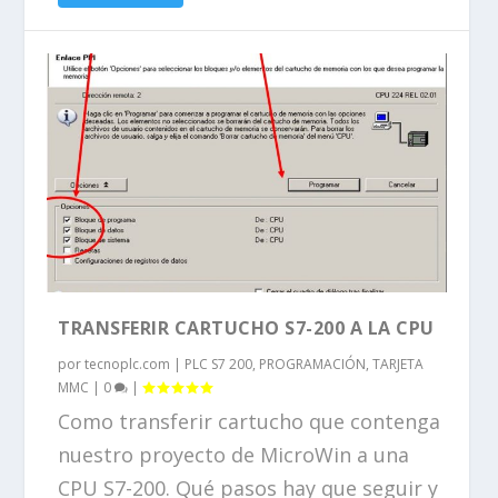
TRANSFERIR CARTUCHO S7-200 A LA CPU
por
tecnoplc.com
|
PLC S7 200
,
PROGRAMACIÓN
,
TARJETA
MMC
|
0
|
Como transferir cartucho que contenga
nuestro proyecto de MicroWin a una
CPU S7-200. Qué pasos hay que seguir y