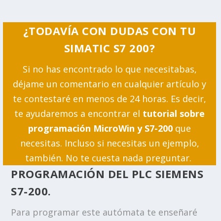
¿TODAVÍA CON DUDAS CON TU
SIMATIC S7 200?
Si no has encontrado lo que necesitabas,
déjame un comentario en cualquier artículo y
te contestaré en menos de 24 horas. Es decir,
te ayudaremos a encontrar el
tutorial sobre
programación MicroWin y S7-200
que
necesitas. Incluso si necesitas un ejemplo,
también. No te cuesta nada preguntar.
PROGRAMACIÓN DEL PLC SIEMENS
S7-200.
Para programar este autómata te enseñaré