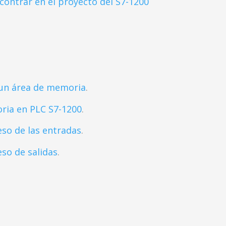
ontrar en el proyecto del S7-1200
 un área de memoria
.
ria en PLC S7-1200
.
so de las entradas
.
so de salidas
.