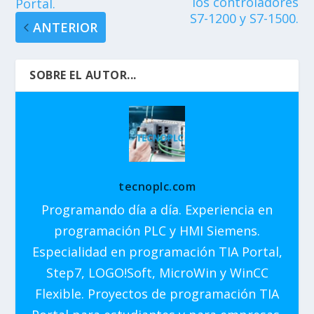
los controladores
Portal.
S7-1200 y S7-1500.
ANTERIOR
SOBRE EL AUTOR...
tecnoplc.com
Programando día a día. Experiencia en
programación PLC y HMI Siemens.
Especialidad en programación TIA Portal,
Step7, LOGO!Soft, MicroWin y WinCC
Flexible. Proyectos de programación TIA