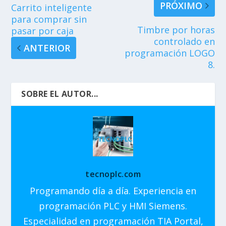
PRÓXIMO
Carrito inteligente
para comprar sin
Timbre por horas
pasar por caja
controlado en
ANTERIOR
programación LOGO
8.
SOBRE EL AUTOR...
tecnoplc.com
Programando día a día. Experiencia en
programación PLC y HMI Siemens.
Especialidad en programación TIA Portal,