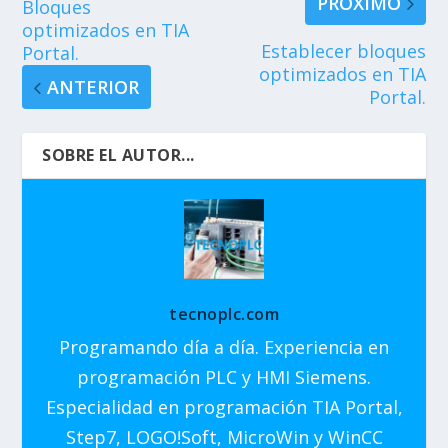
PRÓXIMO
Bloques
optimizados en TIA
Establecer bloques
Portal.
optimizados en TIA
ANTERIOR
Portal.
SOBRE EL AUTOR...
tecnoplc.com
Programando día a día. Experiencia en
programación PLC y HMI Siemens.
Especialidad en programación TIA Portal,
Step7, LOGO!Soft, MicroWin y WinCC