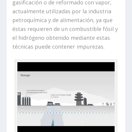
gasificación o de reformado con vapor,
actualmente utilizadas por la industria
petroquímica y de alimentación, ya que
éstas requieren de un combustible fósil y
el hidrógeno obtenido mediante estas
técnicas puede contener impurezas.