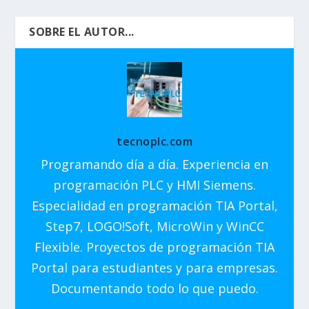
SOBRE EL AUTOR...
tecnoplc.com
Programando día a día. Experiencia en
programación PLC y HMI Siemens.
Especialidad en programación TIA Portal,
Step7, LOGO!Soft, MicroWin y WinCC
Flexible. Proyectos de programación TIA
Portal para estudiantes y para empresas.
Documentando todo lo que puedo.