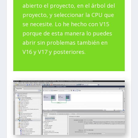
abierto el proyecto, en el árbol del
proyecto, y seleccionar la CPU que
se necesite. Lo he hecho con V15
porque de esta manera lo puedes
abrir sin problemas también en
V16 y V17 y posteriores.