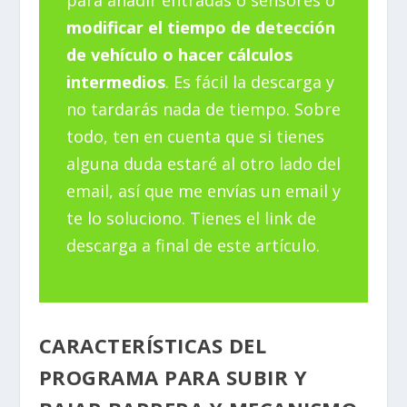
para añadir entradas o sensores o
modificar el tiempo de detección
de vehículo o hacer cálculos
intermedios
. Es fácil la descarga y
no tardarás nada de tiempo. Sobre
todo, ten en cuenta que si tienes
alguna duda estaré al otro lado del
email, así que me envías un email y
te lo soluciono. Tienes el link de
descarga a final de este artículo.
CARACTERÍSTICAS DEL
PROGRAMA PARA SUBIR Y