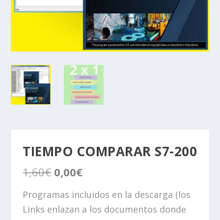
TIEMPO COMPARAR S7-200
E
E
1,60
€
0,00
€
l
l
p
p
Programas incluidos en la descarga (los
r
r
Links enlazan a los documentos donde
e
e