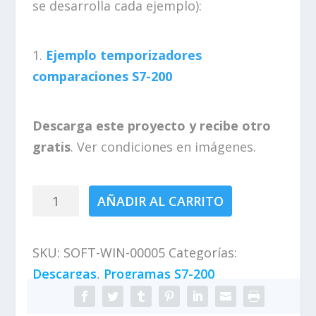
se desarrolla cada ejemplo):
c
c
i
i
o
o
o
a
1.
Ejemplo temporizadores
r
c
comparaciones S7-200
i
t
g
u
i
a
Descarga este proyecto y recibe otro
n
l
a
e
gratis
. Ver condiciones en imágenes.
l
s
e
:
r
0
Tiempo
AÑADIR AL CARRITO
a
,
comparar
:
0
S7-
1
0
SKU:
SOFT-WIN-00005
Categorías:
,
€
200
6
.
Descargas
,
Programas S7-200
cantidad
0
€