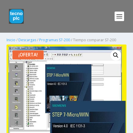
Inicio
/
Descargas
/
Programas S7-200
/ Tiempo comparar S7-200
¡OFERTA!