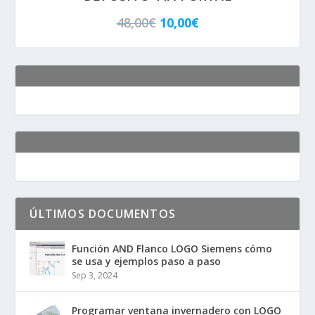
a
,
E
E
48,00
€
10,00
€
:
0
l
l
8
0
p
p
,
€
r
r
2
.
e
e
0
c
c
€
i
i
.
o
o
o
a
r
c
ÚLTIMOS DOCUMENTOS
i
t
Función AND Flanco LOGO Siemens cómo
g
u
se usa y ejemplos paso a paso
i
a
Sep 3, 2024
n
l
Programar ventana invernadero con LOGO