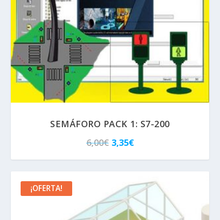
SEMÁFORO PACK 1: S7-200
E
E
6,00
€
3,35
€
l
l
p
p
r
r
¡OFERTA!
e
e
c
c