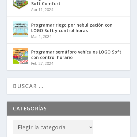
a
e
Soft Comfort
l
s
Abr 11, 2024
e
:
Programar riego por nebulización con
r
1
LOGO Soft y control horas
Mar 1, 2024
a
0
:
,
Programar semáforo vehículos LOGO Soft
4
0
con control horario
Feb 27, 2024
8
0
,
€
0
.
0
€
CATEGORÍAS
.