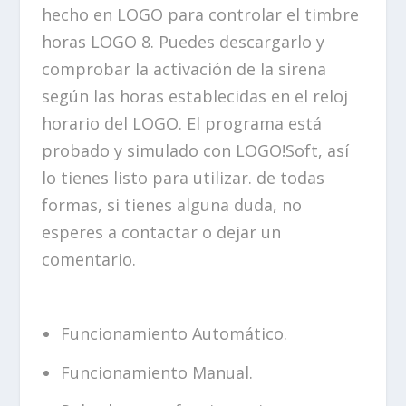
r
r
hecho en LOGO para controlar el timbre
s de
e
e
clientes
horas LOGO 8. Puedes descargarlo y
c
c
i
i
comprobar la activación de la sirena
o
o
según las horas establecidas en el reloj
o
a
r
c
horario del LOGO. El programa está
i
t
probado y simulado con LOGO!Soft, así
g
u
lo tienes listo para utilizar. de todas
i
a
n
l
formas, si tienes alguna duda, no
a
e
esperes a contactar o dejar un
l
s
comentario.
e
:
r
5
a
,
:
0
Funcionamiento Automático.
1
0
5
€
Funcionamiento Manual.
,
.
0