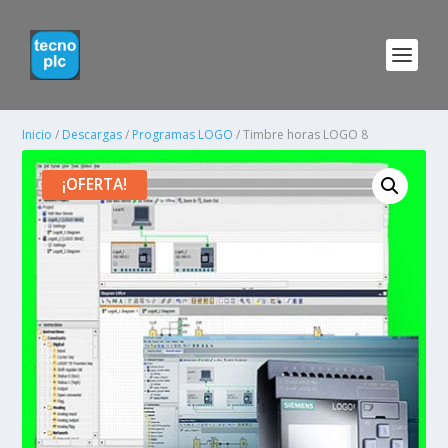
Inicio
/
Descargas
/
Programas LOGO
/ Timbre horas LOGO 8
¡OFERTA!