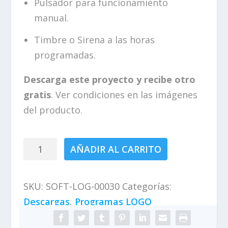
Pulsador para funcionamiento
0
manual.
€
.
Timbre o Sirena a las horas
programadas.
Descarga este proyecto y recibe otro
gratis
. Ver condiciones en las imágenes
del producto.
Timbre
AÑADIR AL CARRITO
horas
LOGO
SKU:
SOFT-LOG-00030
Categorías:
8
Descargas
,
Programas LOGO
cantidad