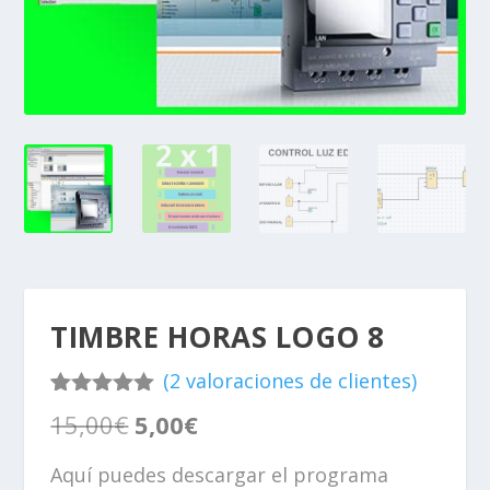
TIMBRE HORAS LOGO 8
(
2
valoraciones de clientes)
Valorado
2
E
E
15,00
€
5,00
€
con
5.00
de
l
l
5 en base
p
p
a
Aquí puedes descargar el programa
valoracione