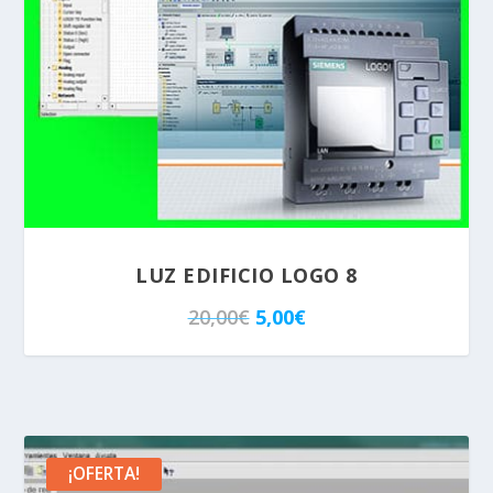
5.00
LUZ EDIFICIO LOGO 8
E
E
20,00
€
5,00
€
l
l
p
p
r
r
e
e
¡OFERTA!
c
c