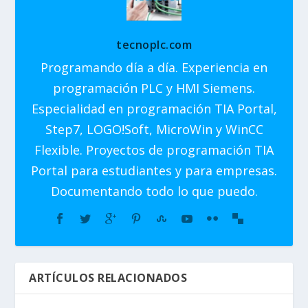
tecnoplc.com
Programando día a día. Experiencia en
programación PLC y HMI Siemens.
Especialidad en programación TIA Portal,
Step7, LOGO!Soft, MicroWin y WinCC
Flexible. Proyectos de programación TIA
Portal para estudiantes y para empresas.
Documentando todo lo que puedo.
ARTÍCULOS RELACIONADOS