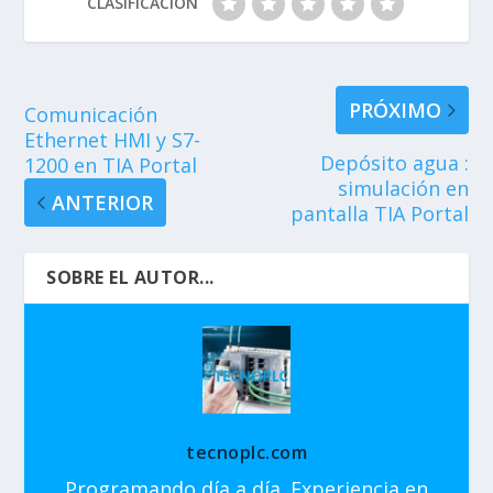
CLASIFICACIÓN
PRÓXIMO
Comunicación
Ethernet HMI y S7-
Depósito agua :
1200 en TIA Portal
simulación en
ANTERIOR
pantalla TIA Portal
SOBRE EL AUTOR...
tecnoplc.com
Programando día a día. Experiencia en