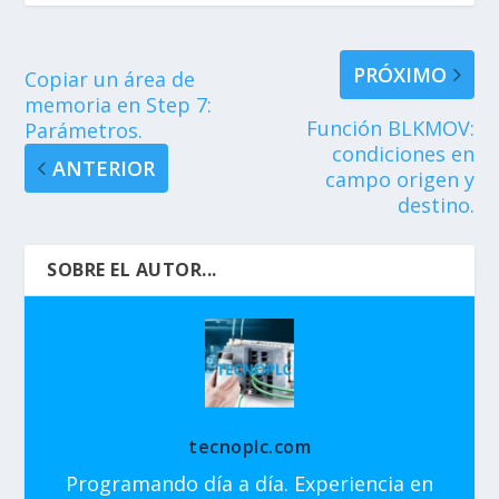
PRÓXIMO
Copiar un área de
memoria en Step 7:
Función BLKMOV:
Parámetros.
condiciones en
ANTERIOR
campo origen y
destino.
SOBRE EL AUTOR...
tecnoplc.com
Programando día a día. Experiencia en