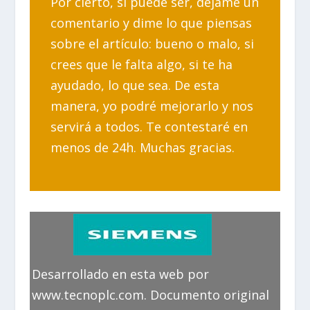
Por cierto, si puede ser, déjame un
comentario y dime lo que piensas
sobre el artículo: bueno o malo, si
crees que le falta algo, si te ha
ayudado, lo que sea. De esta
manera, yo podré mejorarlo y nos
servirá a todos. Te contestaré en
menos de 24h. Muchas gracias.
Desarrollado en esta web por
www.tecnoplc.com. Documento original