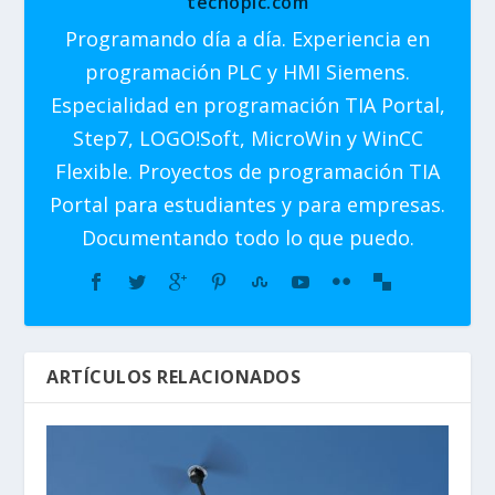
tecnoplc.com
Programando día a día. Experiencia en
programación PLC y HMI Siemens.
Especialidad en programación TIA Portal,
Step7, LOGO!Soft, MicroWin y WinCC
Flexible. Proyectos de programación TIA
Portal para estudiantes y para empresas.
Documentando todo lo que puedo.
ARTÍCULOS RELACIONADOS