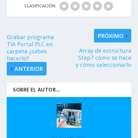
CLASIFICACIÓN
PRÓXIMO
Grabar programa
TIA Portal PLC en
Array de estructura
carpeta ¿sabes
Step7 cómo se hace
hacerlo?
y cómo seleccionarlo
ANTERIOR
SOBRE EL AUTOR...