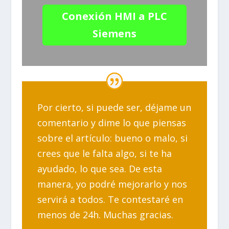
Conexión HMI a PLC
Siemens
Por cierto, si puede ser, déjame un
comentario y dime lo que piensas
sobre el artículo: bueno o malo, si
crees que le falta algo, si te ha
ayudado, lo que sea. De esta
manera, yo podré mejorarlo y nos
servirá a todos. Te contestaré en
menos de 24h. Muchas gracias.