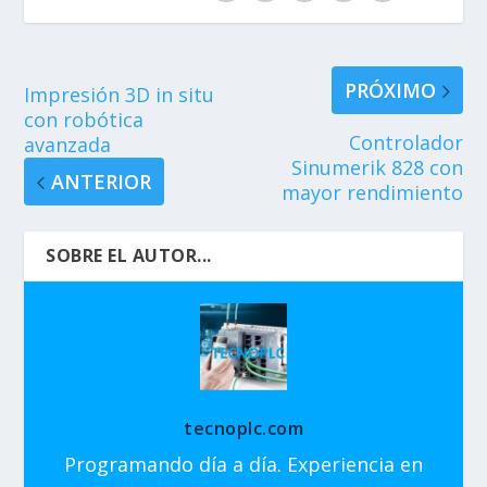
PRÓXIMO
Impresión 3D in situ
con robótica
Controlador
avanzada
Sinumerik 828 con
ANTERIOR
mayor rendimiento
SOBRE EL AUTOR...
tecnoplc.com
Programando día a día. Experiencia en