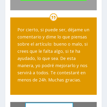
Por cierto, si puede ser, déjame un
comentario y dime lo que piensas
sobre el artículo: bueno o malo, si
crees que le falta algo, si te ha
ayudado, lo que sea. De esta
manera, yo podré mejorarlo y nos
servirá a todos. Te contestaré en
menos de 24h. Muchas gracias.