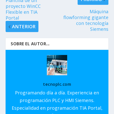
Plantilla de un
proyecto WinCC
Máquina
Flexible en TIA
flowforming gigante
Portal
con tecnología
ANTERIOR
Siemens
SOBRE EL AUTOR...
tecnoplc.com
Programando día a día. Experiencia en
programación PLC y HMI Siemens.
Especialidad en programación TIA Portal,