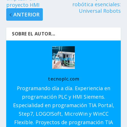
robótica esenciales:
proyecto HMI
Universal Robots
ANTERIOR
SOBRE EL AUTOR...
tecnoplc.com
Programando día a día. Experiencia en
programación PLC y HMI Siemens.
Especialidad en programación TIA Portal,
Step7, LOGO!Soft, MicroWin y WinCC
Flexible. Proyectos de programación TIA