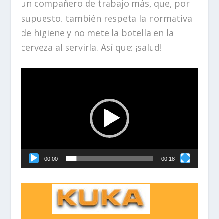
un compañero de trabajo más, que, por
supuesto, también respeta la normativa
de higiene y no mete la botella en la
cerveza al servirla. Así que: ¡salud!
Reproductor
de
vídeo
00:00
00:18