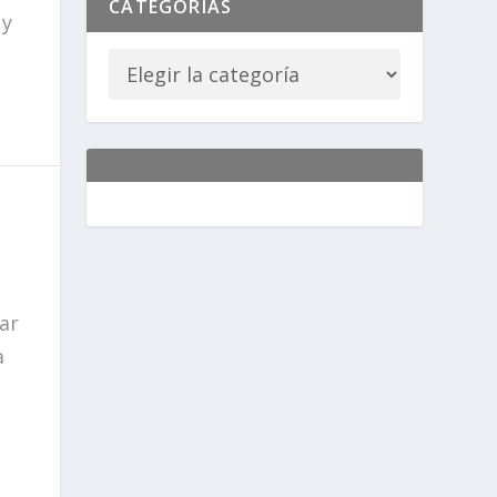
CATEGORÍAS
 y
ar
a