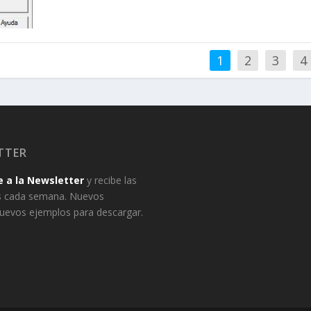
1
2
3
4
TTER
e a la Newsletter
y recibe las
 cada semana. Nuevos
 nuevos ejemplos para descargar.