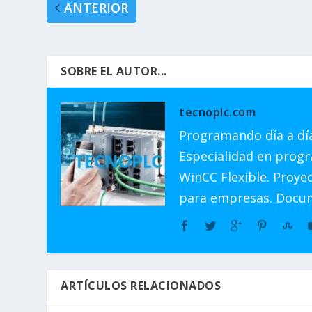
ANTERIOR
SOBRE EL AUTOR...
tecnoplc.com
Programando día a dí
Especialidad en progr
WinCC Flexible. Proye
para empresas. Docu
ARTÍCULOS RELACIONADOS