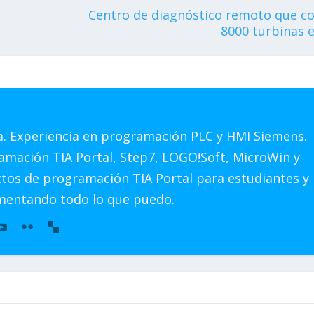
Centro de diagnóstico remoto que co
8000 turbinas e
a. Experiencia en programación PLC y HMI Siemens.
amación TIA Portal, Step7, LOGO!Soft, MicroWin y
ctos de programación TIA Portal para estudiantes y
mentando todo lo que puedo.