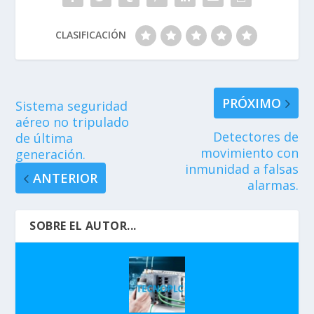
CLASIFICACIÓN
PRÓXIMO
Sistema seguridad
aéreo no tripulado
Detectores de
de última
movimiento con
generación.
inmunidad a falsas
ANTERIOR
alarmas.
SOBRE EL AUTOR...