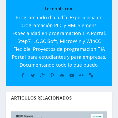
tecnoplc.com
Programando día a día. Experiencia en
programación PLC y HMI Siemens.
Especialidad en programación TIA Portal,
Step7, LOGO!Soft, MicroWin y WinCC
Flexible. Proyectos de programación TIA
Portal para estudiantes y para empresas.
Documentando todo lo que puedo.
ARTÍCULOS RELACIONADOS