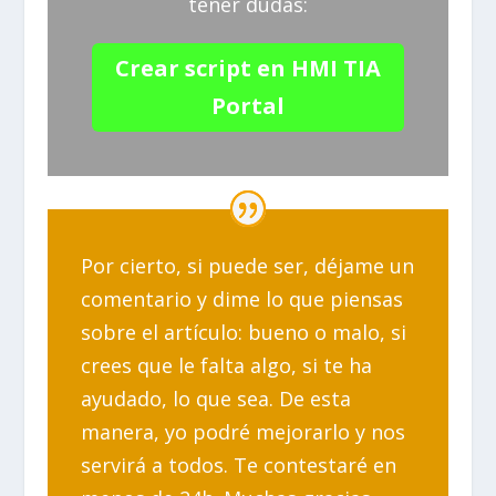
tener dudas:
Crear script en HMI TIA
Portal
Por cierto, si puede ser, déjame un
comentario y dime lo que piensas
sobre el artículo: bueno o malo, si
crees que le falta algo, si te ha
ayudado, lo que sea. De esta
manera, yo podré mejorarlo y nos
servirá a todos. Te contestaré en