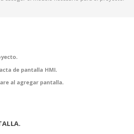
oyecto.
xacta de pantalla HMI.
ware al agregar pantalla.
TALLA.