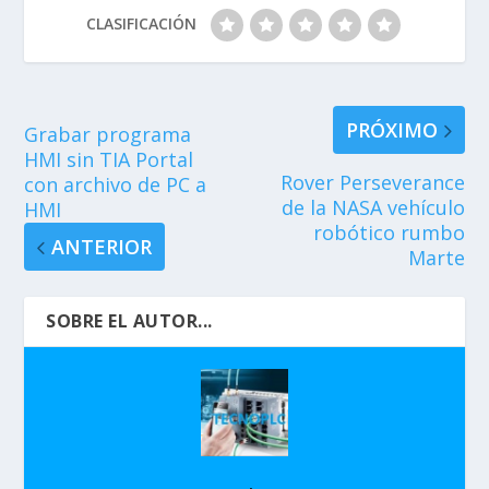
CLASIFICACIÓN
PRÓXIMO
Grabar programa
HMI sin TIA Portal
Rover Perseverance
con archivo de PC a
de la NASA vehículo
HMI
robótico rumbo
ANTERIOR
Marte
SOBRE EL AUTOR...