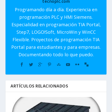
tecnoplc.com
Programando día a día. Experiencia en
programación PLC y HMI Siemens.
Especialidad en programación TIA Portal,
Step7, LOGO!Soft, MicroWin y WinCC
Flexible. Proyectos de programación TIA
Portal para estudiantes y para empresas.
Documentando todo lo que puedo.
ARTÍCULOS RELACIONADOS